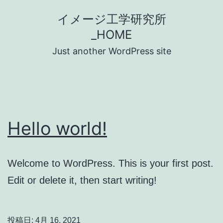
コ
イメージ工学研究所
ン
_HOME
テ
Just another WordPress site
ン
ツ
へ
ス
Hello world!
キ
ッ
プ
Welcome to WordPress. This is your first post.
Edit or delete it, then start writing!
投稿日:
4月 16, 2021